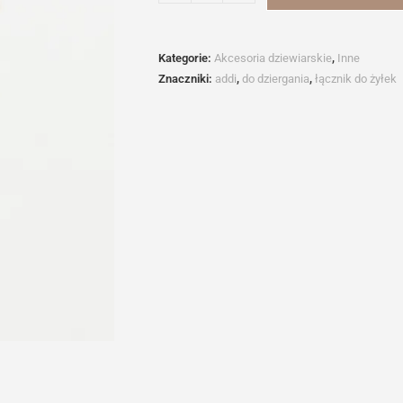
Łącznik
do
żyłek
Kategorie:
Akcesoria dziewiarskie
,
Inne
DROPS
Znaczniki:
addi
,
do dziergania
,
łącznik do żyłek
Plus