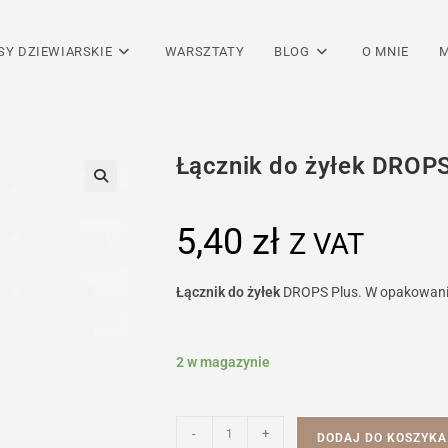
SY DZIEWIARSKIE
WARSZTATY
BLOG
O MNIE
M
Łącznik do żyłek DROPS
5,40
zł
Z VAT
Łącznik do żyłek
DROPS Plus. W opakowaniu
2 w magazynie
ilość
-
+
DODAJ DO KOSZYKA