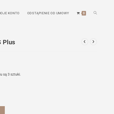
TOGGLE
OJE KONTO
ODSTĄPIENIE OD UMOWY
0
WEBSITE
 Plus
SEARCH
 są 3 sztuki.