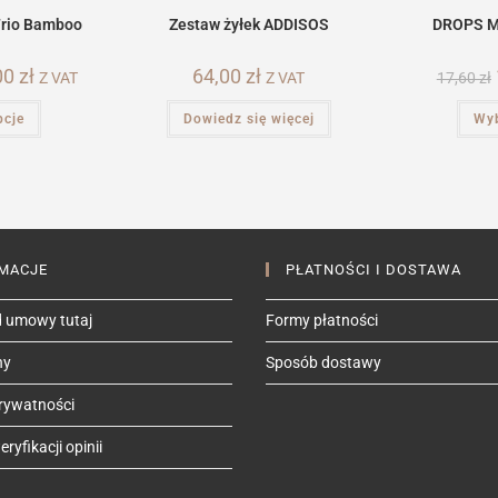
Trio Bamboo
Zestaw żyłek ADDISOS
DROPS Me
00
zł
Zakres
64,00
zł
Z VAT
Z VAT
17,60
zł
cen:
od
Ten
pcje
70,00 zł
Dowiedz się więcej
Wyb
produkt
do
ma
90,00 zł
wiele
wariantów.
Opcje
można
wybrać
na
stronie
produktu
MACJE
PŁATNOŚCI I DOSTAWA
 umowy tutaj
Formy płatności
ny
Sposób dostawy
prywatności
ryfikacji opinii