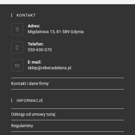
KONTAKT
Adres:
Migdałowa 13, 81-589 Gdynia
Telefon:
530-630-070
E-mail:
Opens
sklep@rebecadelana.pl
in
your
Kontakt i dane firmy
application
INFORMACJE
Odstąp od umowy tutaj
Regulaminy