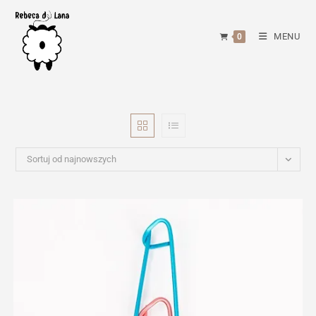
Skip
to
MENU
0
content
Sortuj od najnowszych