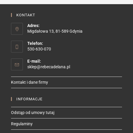
KONTAKT
Adres:
Migdałowa 13, 81-589 Gdynia
Telefon:
530-630-070
E-mail:
Opens
sklep@rebecadelana.pl
in
your
Kontakt i dane firmy
application
INFORMACJE
Odstąp od umowy tutaj
Regulaminy