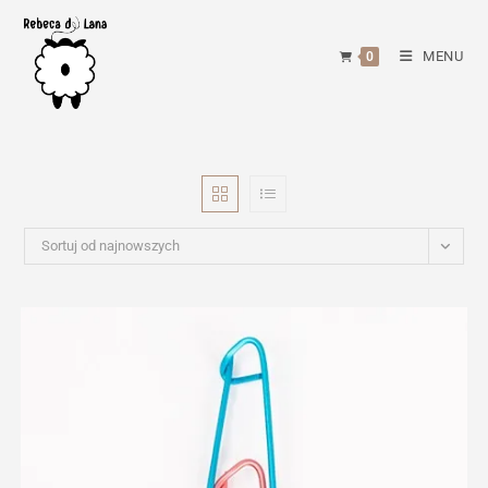
Skip
to
MENU
0
content
Sortuj od najnowszych