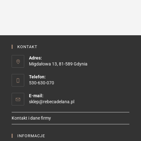
wiele
wariantów.
Opcje
można
wybrać
na
stronie
produktu
KONTAKT
Adres:
Migdałowa 13, 81-589 Gdynia
Telefon:
530-630-070
E-mail:
Opens
sklep@rebecadelana.pl
in
your
Kontakt i dane firmy
application
INFORMACJE