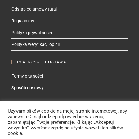
Odstąp od umowy tutaj
Regulaminy
Polityka prywatności
Polityka weryfikacji opinii
PŁATNOŚCI I DOSTAWA
Formy płatności
Sposób dostawy
ZNAJDŹ MNIE NA
Używam plików cookie na mojej stronie internetowej, aby
Facebook
Instagram
YouTube
Etsy
zapewnić Ci najbardziej odpowiednie wrażenia,
zapamiętując Twoje preferencje. Klikając „Akceptuj
wszystko”, wyrażasz zgodę na użycie wszystkich plików
cookie.