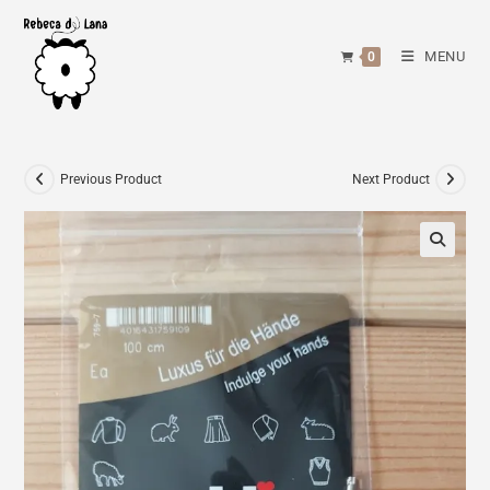
Skip
to
MENU
0
content
Previous Product
Next Product