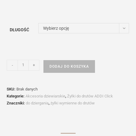
Wybierz opcję
DŁUGOŚĆ
ilość
-
+
DODAJ DO KOSZYKA
Żyłki
do
drutów
SKU:
Brak danych
ADDI
Kategorie:
Akcesoria dziewiarskie
,
Żyłki do drutów ADDI Click
Lace
Znaczniki:
do dziergania
,
żyłki wymienne do drutów