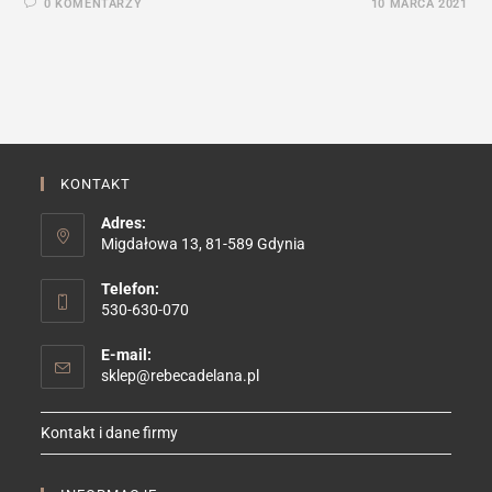
0 KOMENTARZY
10 MARCA 2021
KONTAKT
Adres:
Migdałowa 13, 81-589 Gdynia
Telefon:
530-630-070
E-mail:
Opens
sklep@rebecadelana.pl
in
your
Kontakt i dane firmy
application