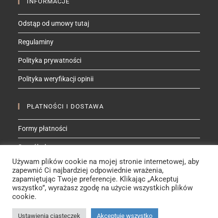
INFORMACJE
Odstąp od umowy tutaj
Regulaminy
Polityka prywatności
Polityka weryfikacji opinii
PŁATNOŚCI I DOSTAWA
Formy płatności
Sposób dostawy
Używam plików cookie na mojej stronie internetowej, aby
zapewnić Ci najbardziej odpowiednie wrażenia,
ZNAJDŹ MNIE NA
zapamiętując Twoje preferencje. Klikając „Akceptuj
wszystko”, wyrażasz zgodę na użycie wszystkich plików
Facebook
Instagram
YouTube
Etsy
cookie.
Ustawienia ciasteczek
Akceptuję wszystko