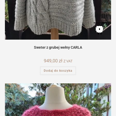
Sweter z grubej wełny CARLA
949,00
zł
Z VAT
Dodaj do koszyka