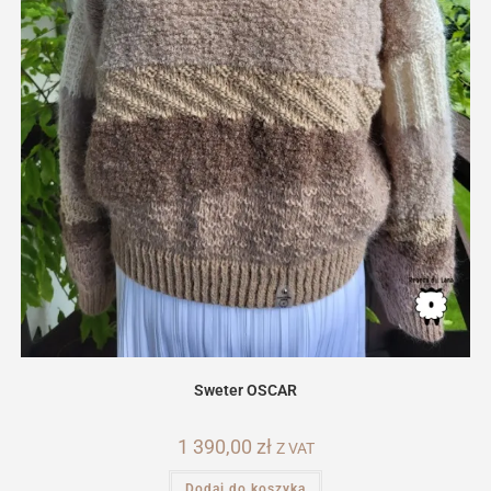
Sweter OSCAR
1 390,00
zł
Z VAT
Dodaj do koszyka