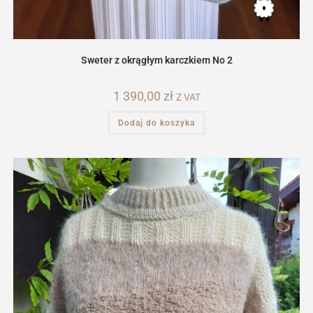
Sweter z okrągłym karczkiem No 2
1 390,00
zł
Z VAT
Dodaj do koszyka