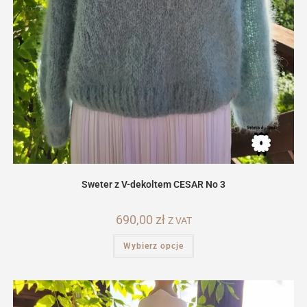
Sweter z V-dekoltem CESAR No 3
690,00
zł
Z VAT
Ten
Wybierz opcje
produkt
ma
wiele
wariantów.
Opcje
można
wybrać