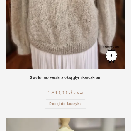
Sweter norweski z okrągłym karczkiem
1 390,00
zł
Z VAT
Dodaj do koszyka