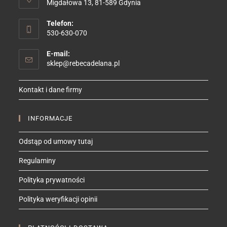
Migdałowa 13, 81-589 Gdynia
Telefon:
530-630-070
E-mail:
Opens
sklep@rebecadelana.pl
in
your
Kontakt i dane firmy
application
INFORMACJE
Odstąp od umowy tutaj
Regulaminy
Polityka prywatności
Polityka weryfikacji opinii