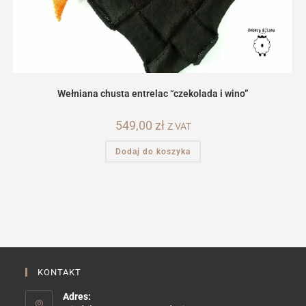
Wełniana chusta entrelac “czekolada i wino”
549,00
zł
Z VAT
Dodaj do koszyka
KONTAKT
Adres: