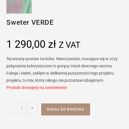
Sweter VERDE
1 290,00
zł
Z VAT
Tej wiosny postaw na kolor. Nieoczywiste, rzucające się w oczy
połączenia kolorystyczne to gorący trend obecnego sezonu.
Fuksja i zieleń, zaklęte w delikatnej puszystości tego projektu
projektu, to mix, który nikogo nie pozostawi obojętnym.
Produkt dostępny na zamówienie
ilość
-
+
DODAJ DO KOSZYKA
Sweter
VERDE