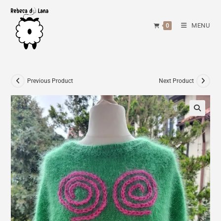
Skip
to
MENU
0
content
Previous Product
Next Product