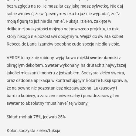
bez względu na to, ile masz lat czy jaką masz sylwetkę. Nie daj
sobie wmówić, że w “pewnym wieku to już nie wypada”, że “z
moją figurą to już nie dla mnie”. Fuksja i zieleń, zaklęte w
delikatnej puszystości mojego najnowszego projektu, to mix,
który nikogo nie pozostawi obojętnym. Wejdź do świata kobiet
Rebeca de Lana i zamów podobne cudo specjalnie dla siebie.
VERDE to ręcznie robiony, wyjątkowo miękki
sweter damski
z
okrągłym dekoltem.
Sweter
wykonany na drutach z najwyższej
jakości mieszanki moheru z jedwabiem. Soczysta zieleń swetra,
oraz ozdobna aplikacja w kontrastującym kolorze fuksji sprawią,
że na pewno nie pozostaniesz niezauważona. Luksusowy i
bardzo kobiecy, a zarazem uniwersalny i ponadczasowy, ten
sweter
to absolutny “must have” tej wiosny.
Skład: mohair 75%, jedwab 25%
Kolor: soczysta zieleń/fuksja