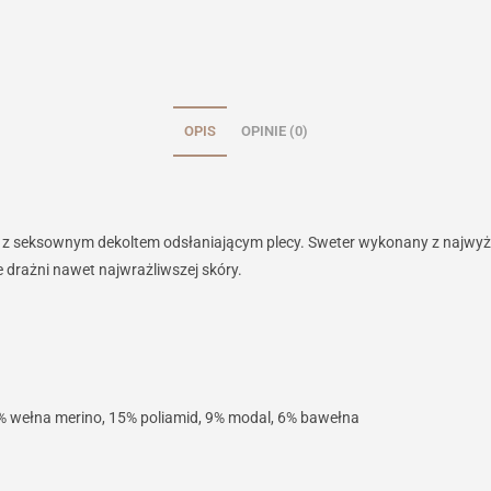
OPIS
OPINIE (0)
z seksownym dekoltem odsłaniającym plecy. Sweter wykonany z najwyższ
ie drażni nawet najwrażliwszej skóry.
0 % wełna merino, 15% poliamid, 9% modal, 6% bawełna