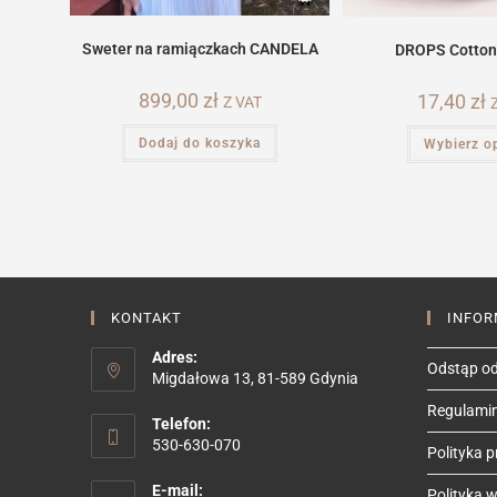
Sweter na ramiączkach CANDELA
DROPS Cotton
899,00
zł
17,40
zł
Z VAT
Dodaj do koszyka
Wybierz o
KONTAKT
INFOR
Adres:
Odstąp od
Migdałowa 13, 81-589 Gdynia
Regulami
Telefon:
530-630-070
Polityka 
E-mail:
Polityka we