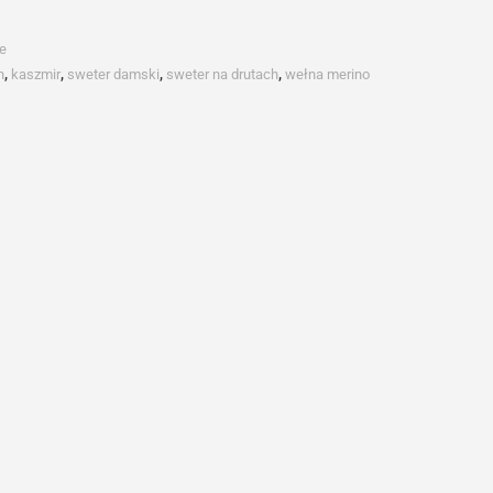
e
h
,
kaszmir
,
sweter damski
,
sweter na drutach
,
wełna merino