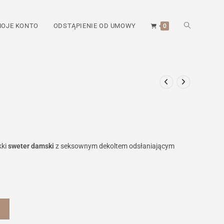
TOGGLE
OJE KONTO
ODSTĄPIENIE OD UMOWY
0
WEBSITE
SEARCH
kki
sweter damski
z seksownym dekoltem odsłaniającym