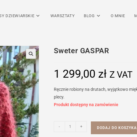
SY DZIEWIARSKIE
WARSZTATY
BLOG
O MNIE
M
Sweter GASPAR
1 299,00
zł
Z VAT
Ręcznie robiony na drutach, wyjątkowo mię
plecy.
Produkt dostępny na zamówienie
ilość
-
+
DODAJ DO KOSZYKA
Sweter