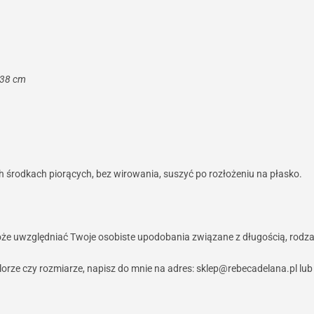
 38 cm
h środkach piorących, bez wirowania, suszyć po rozłożeniu na płasko.
e uwzględniać Twoje osobiste upodobania związane z długością, rodza
kolorze czy rozmiarze, napisz do mnie na adres: sklep@rebecadelana.pl lu