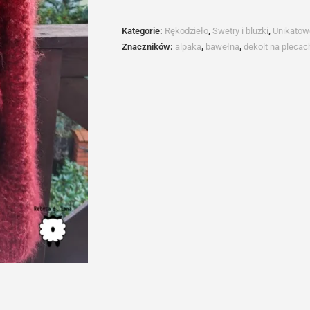
GASPAR
Kategorie:
Rękodzieło
,
Swetry i bluzki
,
Unikatow
Znaczników:
alpaka
,
bawełna
,
dekolt na plecac