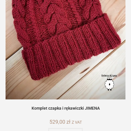
Komplet czapka i rękawiczki JIMENA
529,00
zł
Z VAT
Ten