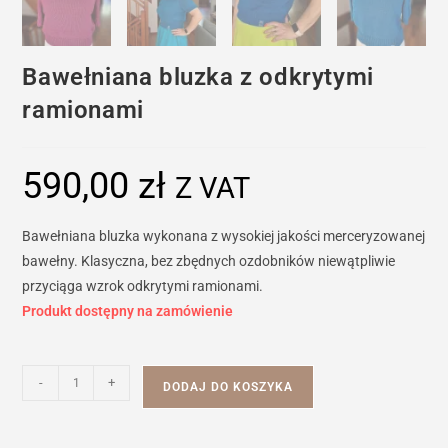
Bawełniana bluzka z odkrytymi
ramionami
590,00
zł
Z VAT
Bawełniana bluzka wykonana z wysokiej jakości merceryzowanej
bawełny. Klasyczna, bez zbędnych ozdobników niewątpliwie
przyciąga wzrok odkrytymi ramionami.
Produkt dostępny na zamówienie
ilość
-
+
DODAJ DO KOSZYKA
Bawełniana
bluzka