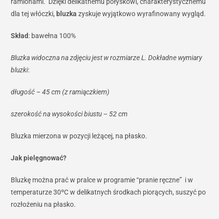
ramionami. Dzięki delikatnemu połyskowi, charakterystycznemu
dla tej włóczki,
bluzka
zyskuje wyjątkowo wyrafinowany wygląd.
Skład
: bawełna 100%
Bluzka widoczna na zdjęciu jest w rozmiarze L. Dokładne wymiary
bluzki
:
długość – 45 cm (z ramiączkiem)
szerokość na wysokości biustu – 52 cm
Bluzka mierzona w pozycji leżącej, na płasko.
Jak pielęgnować?
Bluzkę można prać w pralce w programie “pranie ręczne” i w
temperaturze 30ºC w delikatnych środkach piorących, suszyć po
rozłożeniu na płasko.