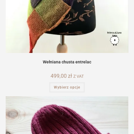
Wełniana chusta entrelac
499,00
zł
Z VAT
Ten
Wybierz opcje
produkt
ma
wiele
wariantów.
Opcje
można
wybrać
na
stronie
produktu