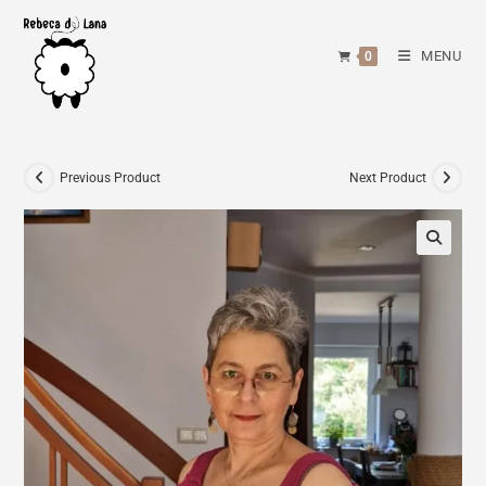
Skip
to
MENU
0
content
Previous Product
Next Product