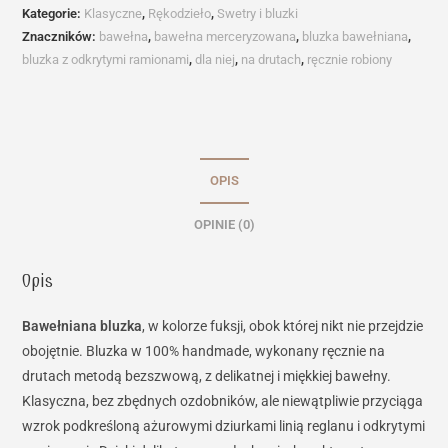
z
Kategorie:
Klasyczne
,
Rękodzieło
,
Swetry i bluzki
odkrytymi
Znaczników:
bawełna
,
bawełna merceryzowana
,
bluzka bawełniana
,
ramionami
bluzka z odkrytymi ramionami
,
dla niej
,
na drutach
,
ręcznie robiony
OPIS
OPINIE (0)
Opis
Bawełniana bluzka
, w kolorze fuksji, obok której nikt nie przejdzie
obojętnie. Bluzka w 100% handmade, wykonany ręcznie na
drutach metodą bezszwową, z delikatnej i miękkiej bawełny.
Klasyczna, bez zbędnych ozdobników, ale niewątpliwie przyciąga
wzrok podkreśloną ażurowymi dziurkami linią reglanu i odkrytymi