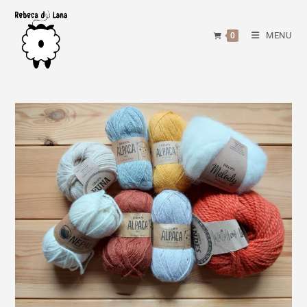
Skip
to
MENU
0
content