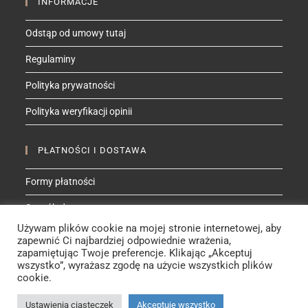
INFORMACJE
Odstąp od umowy tutaj
Regulaminy
Polityka prywatności
Polityka weryfikacji opinii
PŁATNOŚCI I DOSTAWA
Formy płatności
Sposób dostawy
Używam plików cookie na mojej stronie internetowej, aby
zapewnić Ci najbardziej odpowiednie wrażenia,
ZNAJDŹ MNIE NA
zapamiętując Twoje preferencje. Klikając „Akceptuj
wszystko”, wyrażasz zgodę na użycie wszystkich plików
Facebook
Instagram
YouTube
Etsy
cookie.
Ustawienia ciasteczek
Akceptuję wszystko