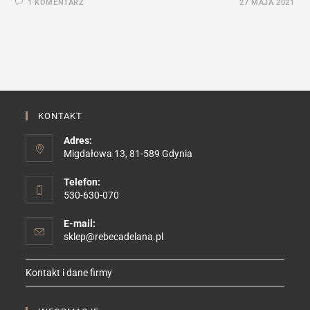
1 KOMENTARZ
27 MAJA 2021
KONTAKT
Adres:
Migdałowa 13, 81-589 Gdynia
Telefon:
530-630-070
E-mail:
Opens
sklep@rebecadelana.pl
in
your
Kontakt i dane firmy
application