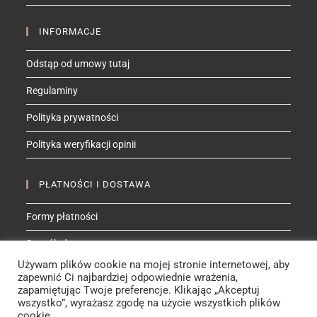
INFORMACJE
Odstąp od umowy tutaj
Regulaminy
Polityka prywatności
Polityka weryfikacji opinii
PŁATNOŚCI I DOSTAWA
Formy płatności
Sposób dostawy
Używam plików cookie na mojej stronie internetowej, aby
zapewnić Ci najbardziej odpowiednie wrażenia,
ZNAJDŹ MNIE NA
zapamiętując Twoje preferencje. Klikając „Akceptuj
wszystko”, wyrażasz zgodę na użycie wszystkich plików
Facebook
Instagram
YouTube
Etsy
cookie.