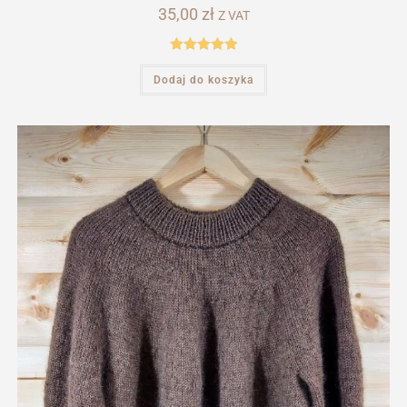
35,00
zł
Z VAT
Oceniono
Dodaj do koszyka
5.00
na 5