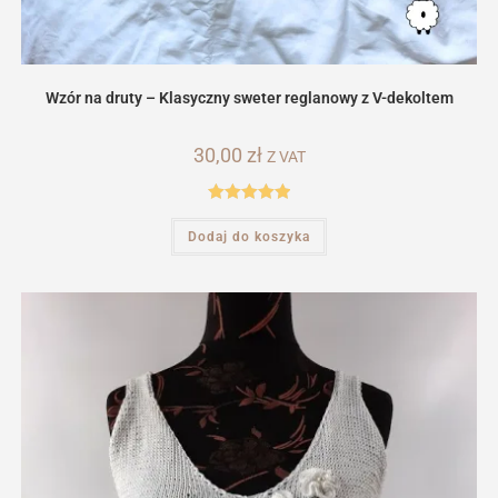
Wzór na druty – Klasyczny sweter reglanowy z V-dekoltem
30,00
zł
Z VAT
Oceniono
Dodaj do koszyka
5.00
na 5