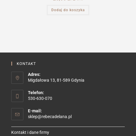
Dodaj do koszyka
KONTAKT
Adres:
Migdałowa 13, 81-589 Gdynia
Telefon:
530-630-070
E-mail:
Opens
sklep@rebecadelana.pl
in
your
Kontakt i dane firmy
application