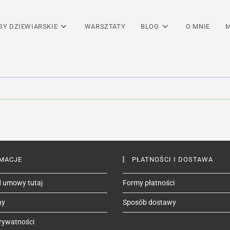
SY DZIEWIARSKIE
WARSZTATY
BLOG
O MNIE
M
MACJE
PŁATNOŚCI I DOSTAWA
 umowy tutaj
Formy płatności
ny
Sposób dostawy
prywatności