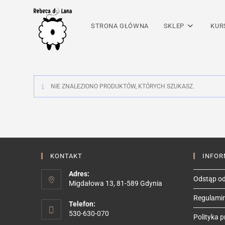
Skip
to
STRONA GŁÓWNA
SKLEP
KUR
content
NIE ZNALEZIONO PRODUKTÓW, KTÓRYCH SZUKASZ.
KONTAKT
INFOR
Adres:
Odstąp od
Migdałowa 13, 81-589 Gdynia
Regulami
Telefon:
530-630-070
Polityka 