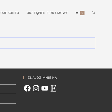
TOGGLE
OJE KONTO
ODSTĄPIENIE OD UMOWY
0
WEBSITE
SEARCH
ZNAJDŹ MNIE NA
Facebook
Instagram
YouTube
Etsy