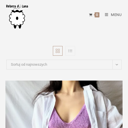
Skip
to
MENU
0
content
Sortuj od najnowszych