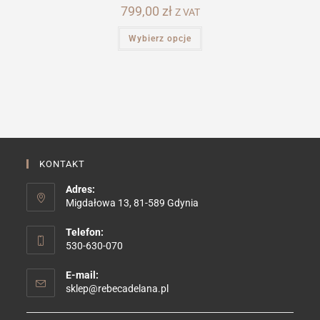
799,00
zł
Z VAT
Ten
Wybierz opcje
produkt
ma
wiele
wariantów.
Opcje
można
wybrać
na
stronie
produktu
KONTAKT
Adres:
Migdałowa 13, 81-589 Gdynia
Telefon:
530-630-070
E-mail:
Opens
sklep@rebecadelana.pl
in
your