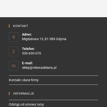
KONTAKT
Adres:
Migdałowa 13, 81-589 Gdynia
Telefon:
530-630-070
E-mail:
Opens
sklep@rebecadelana.pl
in
your
Kontakt i dane firmy
application
INFORMACJE
Odstąp od umowy tutaj