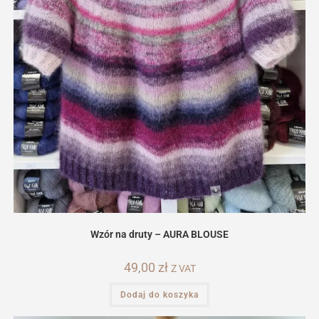
Wzór na druty – AURA BLOUSE
49,00
zł
Z VAT
Dodaj do koszyka