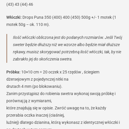
(43) 43 (44) 46
Włóczki:
Drops Puna 350 (400) 400 (450) 500g +/- 1 motek (1
motek 50g – ok. 110 m).
Ilość włóczki obliczona jest do podanych rozmiarów. Jeśli Twój
sweter będzie dłuższy niż we wzorze albo będzie miał dłuższe
rękawy, musisz skorygować potrzebną ilość włóczki, tak, by nie
zabrakło jej do skończenia swetra.
Próbka:
10×10 cm = 20 oczek x 25 rzędów , ściegiem
dżersejowym z pojedynczej nitki na
drutach 4 mm (po blokowaniu).
Zanim przystąpisz do robienia swetra wykonaj swoją próbkę i
porównaj ją z wymiarami,
które znajdują się w opisie. Zwróć uwagę na to, że każdy
przerabia oczka inaczej (ciaśniej,
luźniej) dlatego dzianina, którą wykonasz z identycznej włóczki i