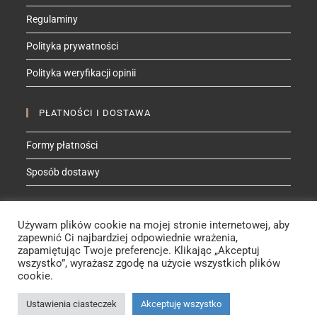
Regulaminy
Polityka prywatności
Polityka weryfikacji opinii
PŁATNOŚCI I DOSTAWA
Formy płatności
Sposób dostawy
ZNAJDŹ MNIE NA
Używam plików cookie na mojej stronie internetowej, aby
Facebook
Instagram
YouTube
Etsy
zapewnić Ci najbardziej odpowiednie wrażenia,
zapamiętując Twoje preferencje. Klikając „Akceptuj
wszystko”, wyrażasz zgodę na użycie wszystkich plików
cookie.
Rebeca de Lana - Manufaktura© 2025
Ustawienia ciasteczek
Akceptuję wszystko