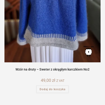
Wzór na druty – Sweter z okrągłym karczkiem No2
49,00
zł
Z VAT
Dodaj do koszyka