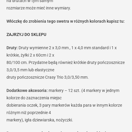
na drutach w tym samym
rozmiarze może mieć inne wymiary.
Włóczkę do zrobienia tego swetra w różnych kolorach kupisz tu:
ZAJRZYJ DO SKLEPU
Druty:
Druty wymienne 2 x 3,0 mm , 1 x 4,0 mm standard i 1 x
krótkie, żyłki 2 x 60cm i 2 x
80/100 cm. Przydatne będą również krótkie druty pończosznicze
3,0/3,5 mm lub elastyczne
druty pończosznicze Crasy Trio 3,0/3,50 mm.
Dodatkowe akcesoria:
markery – 12 szt. (4 markery w jednym
kolorze do zaznaczenia miejsc
dobierania oczek, 3 pary markerów każda para w innym kolorze
różnym niż poprzednie 4
markery), igła dziewiarska, nożyczki.