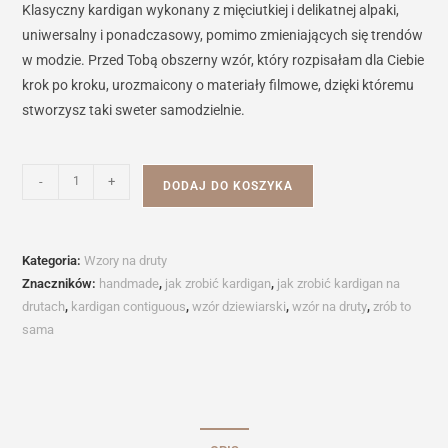
Klasyczny kardigan wykonany z mięciutkiej i delikatnej alpaki,
uniwersalny i ponadczasowy, pomimo zmieniających się trendów
w modzie. Przed Tobą obszerny wzór, który rozpisałam dla Ciebie
krok po kroku, urozmaicony o materiały filmowe, dzięki któremu
stworzysz taki sweter samodzielnie.
ilość
-
+
DODAJ DO KOSZYKA
Wzór
na
druty
Kategoria:
Wzory na druty
-
Znaczników:
handmade
,
jak zrobić kardigan
,
jak zrobić kardigan na
Kardigan
drutach
,
kardigan contiguous
,
wzór dziewiarski
,
wzór na druty
,
zrób to
Contiguous
sama