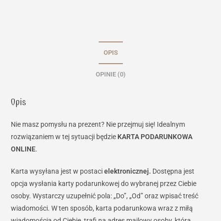
OPIS
OPINIE (0)
Opis
Nie masz pomysłu na prezent? Nie przejmuj się! Idealnym
rozwiązaniem w tej sytuacji będzie
KARTA PODARUNKOWA
ONLINE
.
Karta wysyłana jest w postaci
elektronicznej.
Dostępna jest
opcja wysłania karty podarunkowej do wybranej przez Ciebie
osoby. Wystarczy uzupełnić pola: „Do”, „Od” oraz wpisać treść
wiadomości. W ten sposób, karta podarunkowa wraz z miłą
wiadomością od Ciebie, trafi na adres mailowy osoby, którą