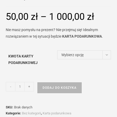
50,00
zł
–
1 000,00
zł
Zakres
cen:
od
50,00 zł
do
Nie masz pomysłu na prezent? Nie przejmuj się! Idealnym
1
000,00 zł
rozwiązaniem w tej sytuacji będzie
KARTA PODARUNKOWA
.
Wybierz opcję
KWOTA KARTY
PODARUNKOWEJ
ilość
-
+
DODAJ DO KOSZYKA
Karta
podarunkowa
online
SKU:
Brak danych
Kategorie:
Bez kategorii
,
Karta podarunkowa