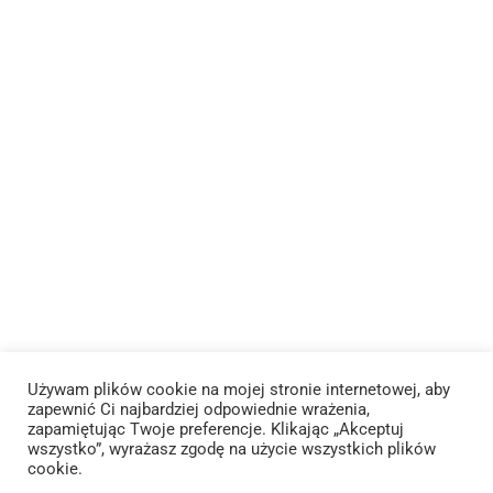
MODUŁ 5
2
INFORMACJE
Odstąp od umowy tutaj
MODUŁ 6
2
Regulaminy
Polityka prywatności
MODUŁ 7
1
Polityka weryfikacji opinii
PŁATNOŚCI I DOSTAWA
MODUŁ 8
1
Formy płatności
MODUŁ 9
1
Sposób dostawy
Używam plików cookie na mojej stronie internetowej, aby
zapewnić Ci najbardziej odpowiednie wrażenia,
ZNAJDŹ MNIE NA
zapamiętując Twoje preferencje. Klikając „Akceptuj
MODUŁ 10
1
wszystko”, wyrażasz zgodę na użycie wszystkich plików
Facebook
Instagram
YouTube
Etsy
cookie.