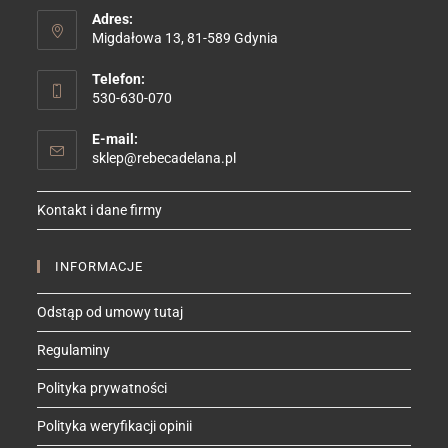
Adres:
Migdałowa 13, 81-589 Gdynia
Telefon:
530-630-070
E-mail:
Opens
sklep@rebecadelana.pl
in
your
Kontakt i dane firmy
application
INFORMACJE
Odstąp od umowy tutaj
Regulaminy
Polityka prywatności
Polityka weryfikacji opinii