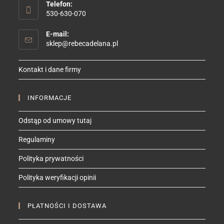
Telefon:
530-630-070
E-mail:
Opens
sklep@rebecadelana.pl
in
your
Kontakt i dane firmy
application
INFORMACJE
Odstąp od umowy tutaj
Regulaminy
Polityka prywatności
Polityka weryfikacji opinii
PŁATNOŚCI I DOSTAWA