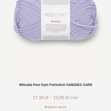
Włóczka Peer Gynt PetiteKnit SANDNES GARN
21,90
zł
–
23,90
zł
Zakres
Z VAT
cen:
od
Ten
Wybierz opcje
21,90 zł
produkt
do