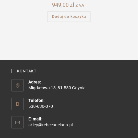
949,00
zł
Z VAT
Dodaj do koszyka
KONTAKT
Adres:
Migdałowa 13, 81-589 Gdynia
Telefon:
530-630-070
E-mail:
Opens
sklep@rebecadelana.pl
in
your