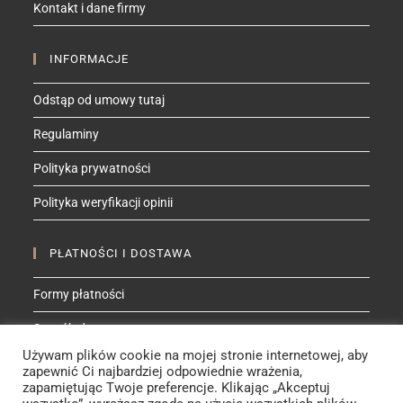
Kontakt i dane firmy
application
INFORMACJE
Odstąp od umowy tutaj
Regulaminy
Polityka prywatności
Polityka weryfikacji opinii
PŁATNOŚCI I DOSTAWA
Formy płatności
Sposób dostawy
Używam plików cookie na mojej stronie internetowej, aby
zapewnić Ci najbardziej odpowiednie wrażenia,
ZNAJDŹ MNIE NA
zapamiętując Twoje preferencje. Klikając „Akceptuj