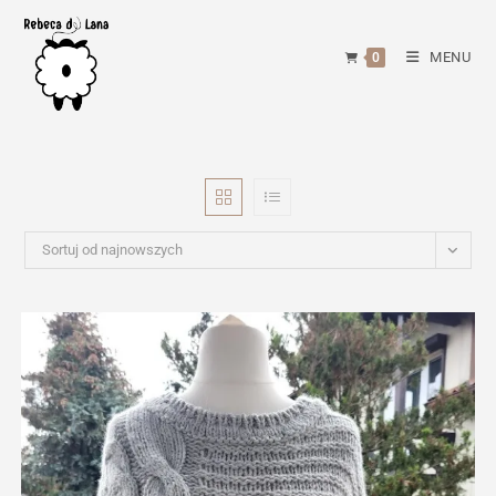
Skip
to
MENU
0
content
Sortuj od najnowszych