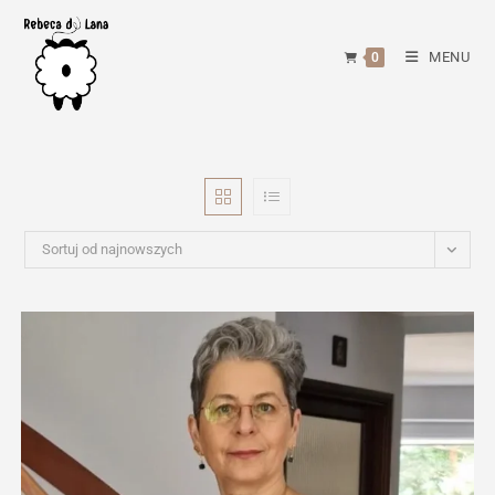
Skip
to
MENU
0
content
Sortuj od najnowszych