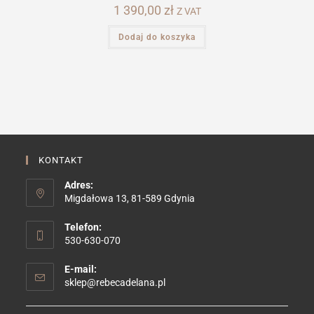
1 390,00
zł
Z VAT
Dodaj do koszyka
KONTAKT
Adres:
Migdałowa 13, 81-589 Gdynia
Telefon:
530-630-070
E-mail:
Opens
sklep@rebecadelana.pl
in
your