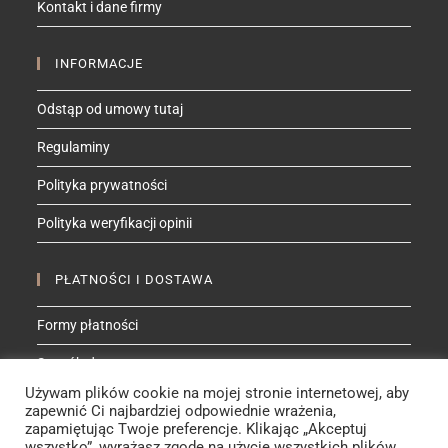
Kontakt i dane firmy
application
INFORMACJE
Odstąp od umowy tutaj
Regulaminy
Polityka prywatności
Polityka weryfikacji opinii
PŁATNOŚCI I DOSTAWA
Formy płatności
Sposób dostawy
Używam plików cookie na mojej stronie internetowej, aby
zapewnić Ci najbardziej odpowiednie wrażenia,
ZNAJDŹ MNIE NA
zapamiętując Twoje preferencje. Klikając „Akceptuj
wszystko”, wyrażasz zgodę na użycie wszystkich plików