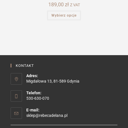
189,00
zł
Z VAT
Ten
Wybierz opcje
produkt
ma
wiele
wariantów.
Opcje
można
wybrać
na
stronie
produktu
KONTAKT
Adres:
Migdałowa 13, 81-589 Gdynia
Telefon:
530-630-070
E-mail:
Opens
sklep@rebecadelana.pl
in
your