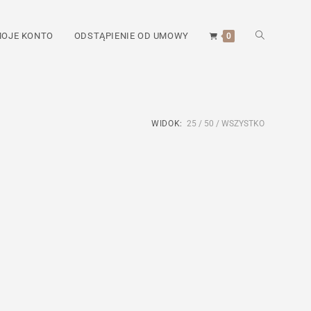
TOGGLE
OJE KONTO
ODSTĄPIENIE OD UMOWY
0
WEBSITE
WIDOK:
25
50
WSZYSTKO
SEARCH