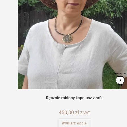
Ręcznie robiony kapelusz z rafii
450,00
zł
Z VAT
Ten
Wybierz opcje
produkt