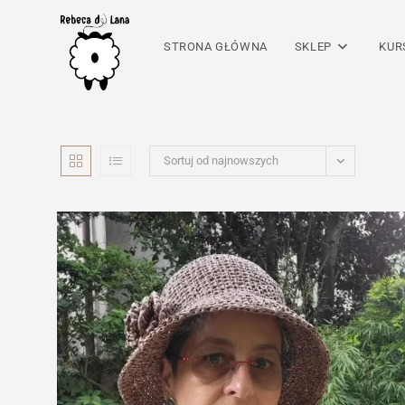
Skip
to
STRONA GŁÓWNA
SKLEP
KUR
content
Sortuj od najnowszych