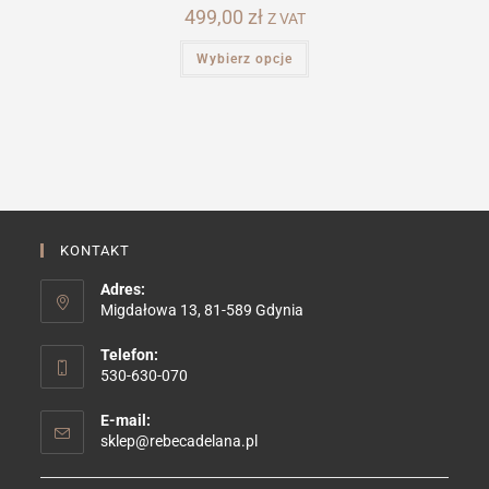
499,00
zł
Z VAT
Ten
Wybierz opcje
produkt
ma
wiele
wariantów.
Opcje
można
wybrać
na
stronie
produktu
KONTAKT
Adres:
Migdałowa 13, 81-589 Gdynia
Telefon:
530-630-070
E-mail:
Opens
sklep@rebecadelana.pl
in
your