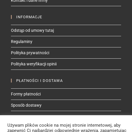
Kontakt i dane firmy
application
INFORMACJE
Odstąp od umowy tutaj
Regulaminy
Polityka prywatności
Polityka weryfikacji opinii
PŁATNOŚCI I DOSTAWA
Formy płatności
Sposób dostawy
ZNAJDŹ MNIE NA
Używam plików cookie na mojej stronie internetowej, aby
zapewnić Ci najbardziej odpowiednie wrażenia, zapamiętując
Facebook
Instagram
YouTube
Etsy