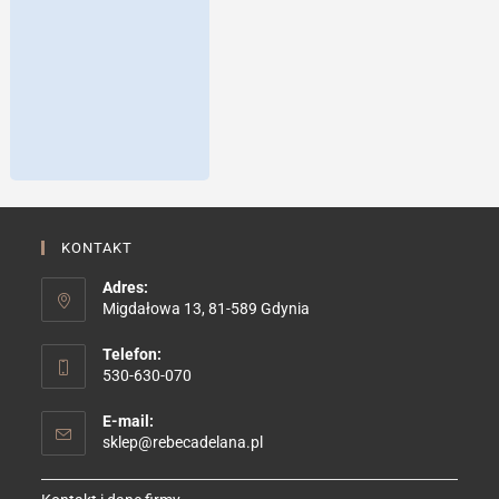
KONTAKT
Adres:
Migdałowa 13, 81-589 Gdynia
Telefon:
530-630-070
E-mail:
Opens
sklep@rebecadelana.pl
in
your