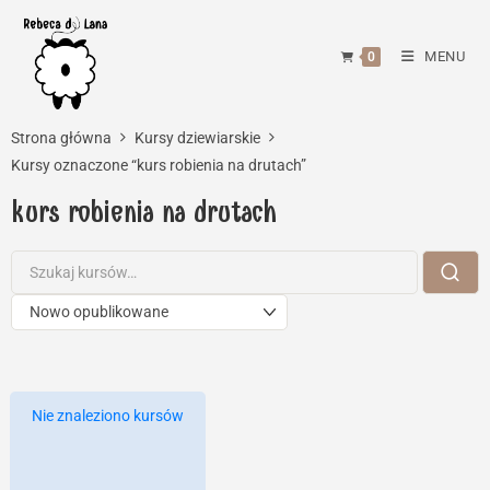
Skip
to
MENU
0
content
Strona główna
Kursy dziewiarskie
Kursy oznaczone “kurs robienia na drutach”
kurs robienia na drutach
Nie znaleziono kursów