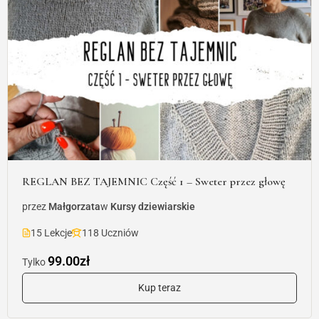
REGLAN BEZ TAJEMNIC Część 1 – Sweter przez głowę
przez
Małgorzata
w
Kursy dziewiarskie
15 Lekcje
118 Uczniów
99.00zł
Tylko
Kup teraz