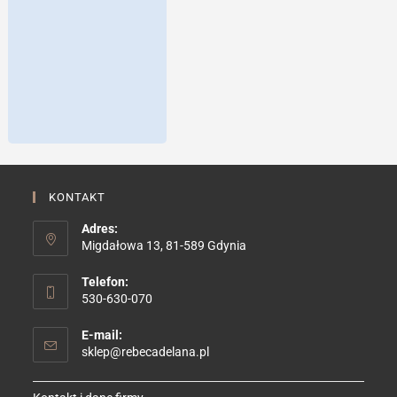
KONTAKT
Adres:
Migdałowa 13, 81-589 Gdynia
Telefon:
530-630-070
E-mail:
Opens
sklep@rebecadelana.pl
in
your