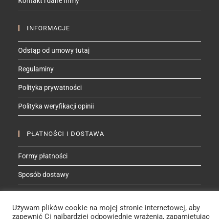
Kontakt i dane firmy
application
INFORMACJE
Odstąp od umowy tutaj
Regulaminy
Polityka prywatności
Polityka weryfikacji opinii
PŁATNOŚCI I DOSTAWA
Formy płatności
Sposób dostawy
ZNAJDŹ MNIE NA
Używam plików cookie na mojej stronie internetowej, aby
zapewnić Ci najbardziej odpowiednie wrażenia, zapamiętując
Facebook
Instagram
YouTube
Etsy