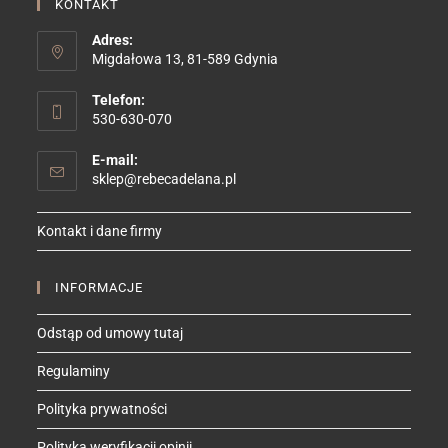
KONTAKT
Adres:
Migdałowa 13, 81-589 Gdynia
Telefon:
530-630-070
E-mail:
Opens
sklep@rebecadelana.pl
in
your
Kontakt i dane firmy
application
INFORMACJE
Odstąp od umowy tutaj
Regulaminy
Polityka prywatności
Polityka weryfikacji opinii