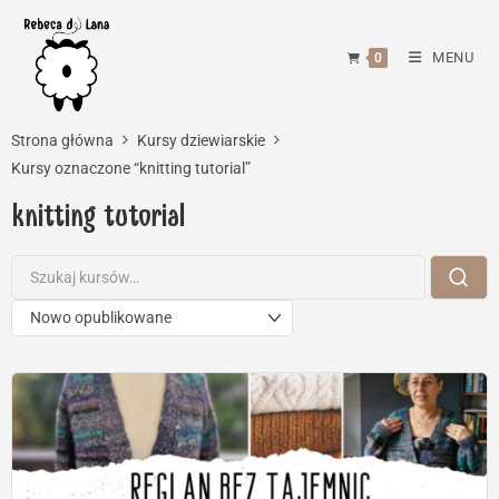
Skip
to
MENU
0
content
Strona główna
Kursy dziewiarskie
Kursy oznaczone “knitting tutorial”
knitting tutorial