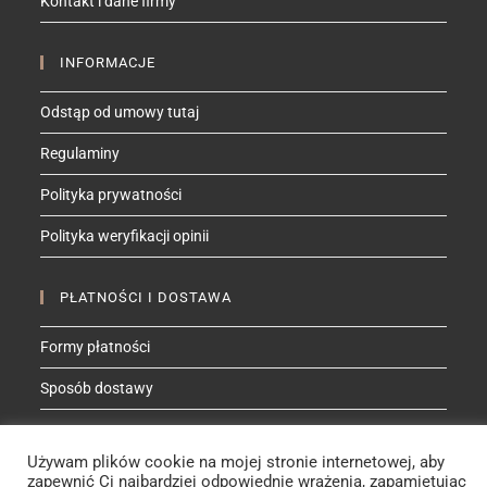
Kontakt i dane firmy
application
INFORMACJE
Odstąp od umowy tutaj
Regulaminy
Polityka prywatności
Polityka weryfikacji opinii
PŁATNOŚCI I DOSTAWA
Formy płatności
Sposób dostawy
ZNAJDŹ MNIE NA
Używam plików cookie na mojej stronie internetowej, aby
zapewnić Ci najbardziej odpowiednie wrażenia, zapamiętując
Facebook
Instagram
YouTube
Etsy