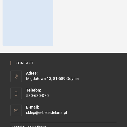
KONTAKT
Adres:
Migdałowa 13, 81-589 Gdynia
Telefon:
530-630-070
E-mail:
Opens
sklep@rebecadelana.pl
in
your