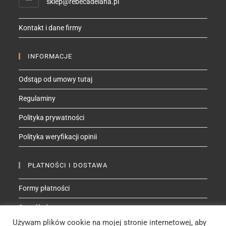
Opens
sklep@rebecadelana.pl
in
your
Kontakt i dane firmy
application
INFORMACJE
Odstąp od umowy tutaj
Regulaminy
Polityka prywatności
Polityka weryfikacji opinii
PŁATNOŚCI I DOSTAWA
Formy płatności
Sposób dostawy
Używam plików cookie na mojej stronie internetowej, aby