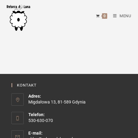
Skip
to
MENU
0
content
KONTAKT
Adres:
Migdałowa 13, 81-589 Gdynia
Telefon:
530-630-070
E-mail: