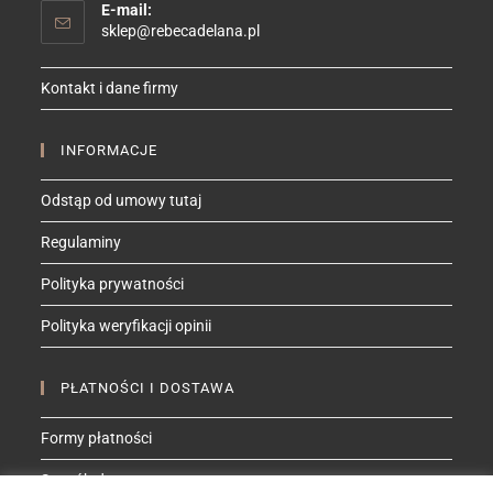
E-mail:
Opens
sklep@rebecadelana.pl
in
your
Kontakt i dane firmy
application
INFORMACJE
Odstąp od umowy tutaj
Regulaminy
Polityka prywatności
Polityka weryfikacji opinii
PŁATNOŚCI I DOSTAWA
Formy płatności
Sposób dostawy