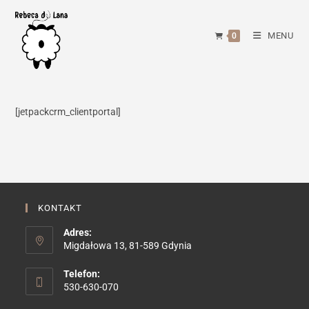
Skip
to
MENU
0
content
[jetpackcrm_clientportal]
KONTAKT
Adres:
Migdałowa 13, 81-589 Gdynia
Telefon:
530-630-070