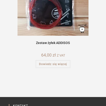
Zestaw żyłek ADDISOS
64,00
zł
Z VAT
Dowiedz się więcej
KONTAKT