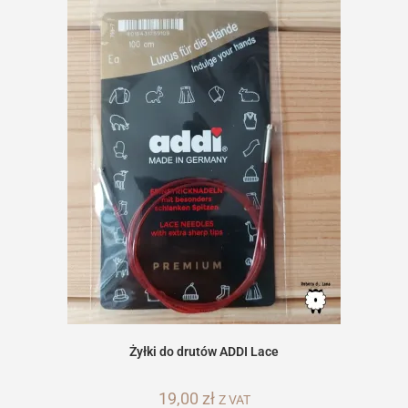
na
stronie
produktu
Żyłki do drutów ADDI Lace
19,00
zł
Z VAT