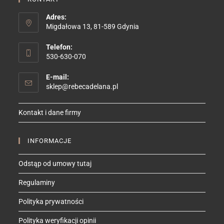
Adres:
Migdałowa 13, 81-589 Gdynia
Telefon:
530-630-070
E-mail:
Opens
sklep@rebecadelana.pl
in
your
Kontakt i dane firmy
application
INFORMACJE
Odstąp od umowy tutaj
Regulaminy
Polityka prywatności
Polityka weryfikacji opinii