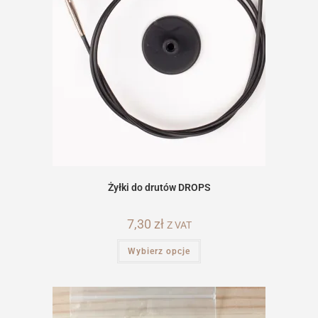
Żyłki do drutów DROPS
7,30
zł
Z VAT
Ten
Wybierz opcje
produkt
ma
wiele
wariantów.
Opcje
można
wybrać