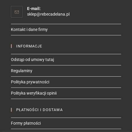
E-mail:
Opens
sklep@rebecadelana.pl
in
your
Kontakt i dane firmy
application
INFORMACJE
Odstąp od umowy tutaj
Regulaminy
Polityka prywatności
Polityka weryfikacji opinii
PŁATNOŚCI I DOSTAWA
Formy płatności