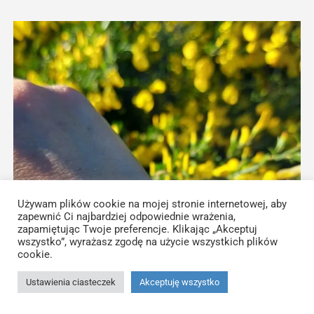
58,00 zł
wiele
wariantów.
Opcje
można
wybrać
na
stronie
produktu
Używam plików cookie na mojej stronie internetowej, aby
zapewnić Ci najbardziej odpowiednie wrażenia,
zapamiętując Twoje preferencje. Klikając „Akceptuj
wszystko”, wyrażasz zgodę na użycie wszystkich plików
cookie.
Ustawienia ciasteczek
Akceptuję wszystko