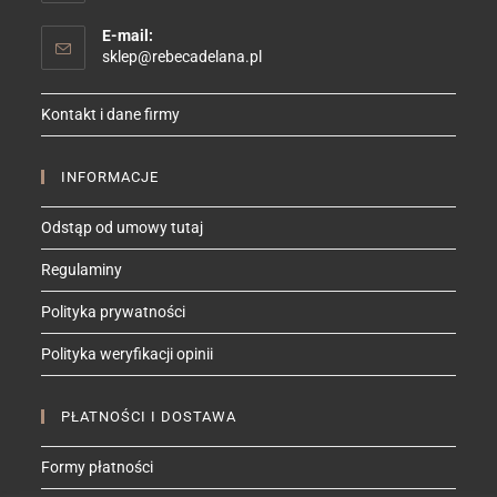
E-mail:
Opens
sklep@rebecadelana.pl
in
your
Kontakt i dane firmy
application
INFORMACJE
Odstąp od umowy tutaj
Regulaminy
Polityka prywatności
Polityka weryfikacji opinii
PŁATNOŚCI I DOSTAWA
Formy płatności