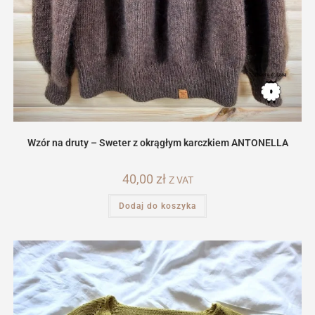
Wzór na druty – Sweter z okrągłym karczkiem ANTONELLA
40,00
zł
Z VAT
Dodaj do koszyka