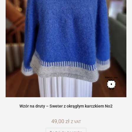
Wzór na druty – Sweter z okrągłym karczkiem No2
49,00
zł
Z VAT