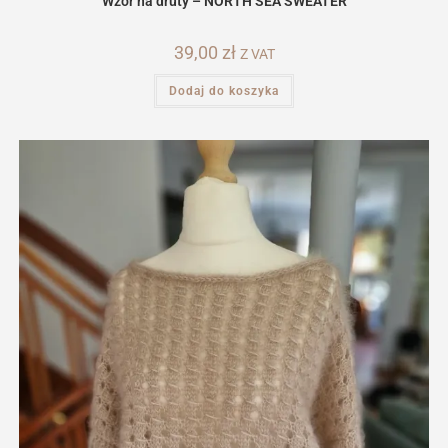
Wzór na druty – NORTH SEA SWEATER
39,00
zł
Z VAT
Dodaj do koszyka