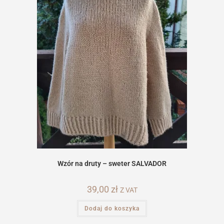
Wzór na druty – sweter SALVADOR
39,00
zł
Z VAT
Dodaj do koszyka