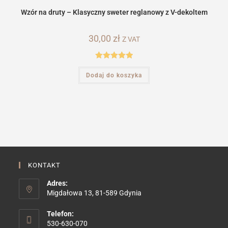
Wzór na druty – Klasyczny sweter reglanowy z V-dekoltem
30,00
zł
Z VAT
Oceniono
Dodaj do koszyka
5.00
na 5
KONTAKT
Adres:
Migdałowa 13, 81-589 Gdynia
Telefon:
530-630-070