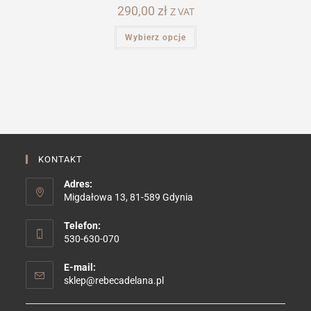
290,00
zł
Z VAT
Ten
Wybierz opcje
produkt
ma
wiele
wariantów.
Opcje
można
wybrać
na
stronie
produktu
KONTAKT
Adres:
Migdałowa 13, 81-589 Gdynia
Telefon:
530-630-070
E-mail:
Opens
sklep@rebecadelana.pl
in
your