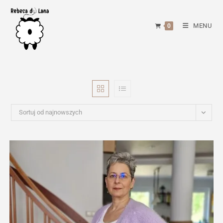
Skip
to
MENU
0
content
Sortuj od najnowszych