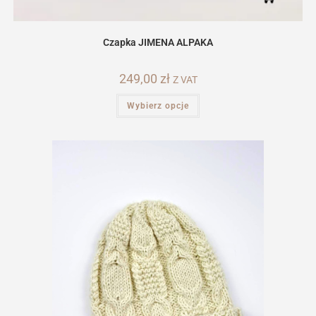
Czapka JIMENA ALPAKA
249,00
zł
Z VAT
Ten
Wybierz opcje
produkt
ma
wiele
wariantów.
Opcje
można
wybrać
na
stronie
produktu