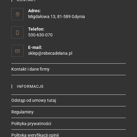
Adres:
Migdałowa 13, 81-589 Gdynia
Telefon:
530-630-070
E-mail:
Opens
sklep@rebecadelana.pl
in
your
Kontakt i dane firmy
application
INFORMACJE
Odstąp od umowy tutaj
Regulaminy
Polityka prywatności
Polityka weryfikacji opinii