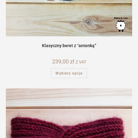
Klasyczny beret z “antenką”
239,00
zł
Z VAT
Ten
Wybierz opcje
produkt
ma
wiele
wariantów.
Opcje
można
wybrać
na
stronie
produktu