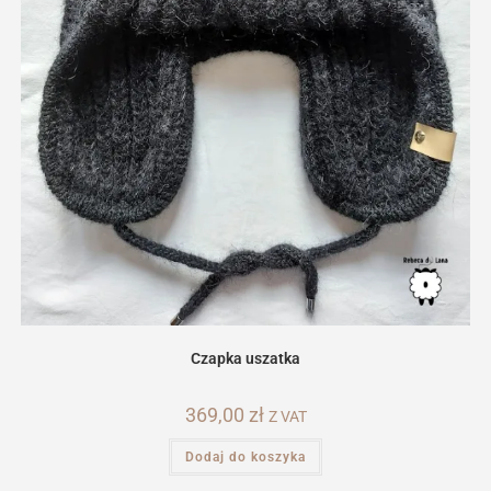
Czapka uszatka
369,00
zł
Z VAT
Dodaj do koszyka