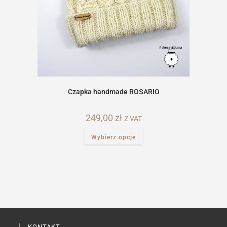
Czapka handmade ROSARIO
249,00
zł
Z VAT
Ten
Wybierz opcje
produkt
ma
wiele
wariantów.
Opcje
można
wybrać
na
stronie
produktu
KONTAKT