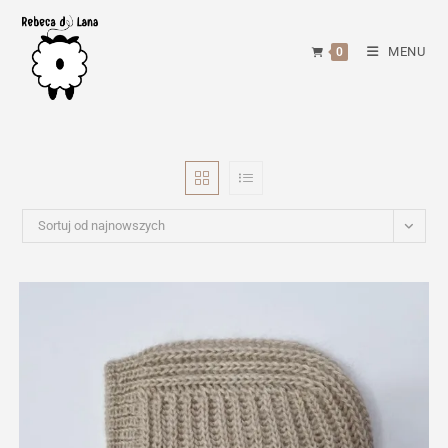
Skip
to
MENU
0
content
Sortuj od najnowszych