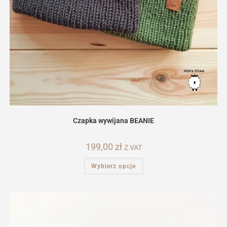
Czapka wywijana BEANIE
199,00
zł
Z VAT
Ten
Wybierz opcje
produkt
ma
wiele
wariantów.
Opcje
można
wybrać
na
stronie