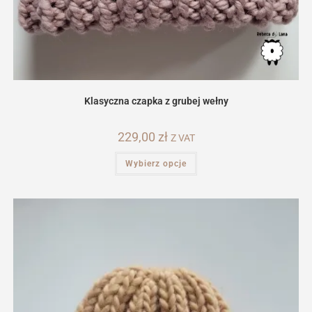
Klasyczna czapka z grubej wełny
229,00
zł
Z VAT
Ten
Wybierz opcje
produkt
ma
wiele
wariantów.
Opcje
można
wybrać
na
stronie
produktu