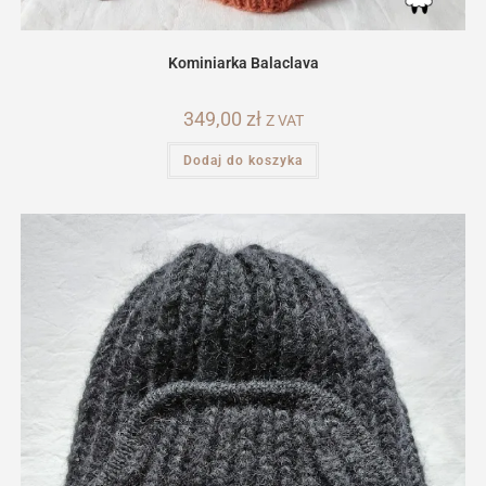
Kominiarka Balaclava
349,00
zł
Z VAT
Dodaj do koszyka